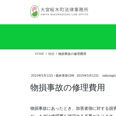
コ
ナ
ン
ビ
テ
ゲ
ン
ー
ツ
シ
へ
ョ
ス
ン
キ
に
ッ
移
HOME
物損
物損事故の修理費用
プ
動
2015年5月12日
/ 最終更新日時 :
2015年5月12日
sakuragich
物損事故の修理費用
物損事故にあったとき、加害者側に対する損