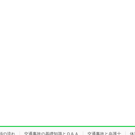
頼の流れ
交通事故の基礎知識とＱ＆Ａ
交通事故と弁護士
休